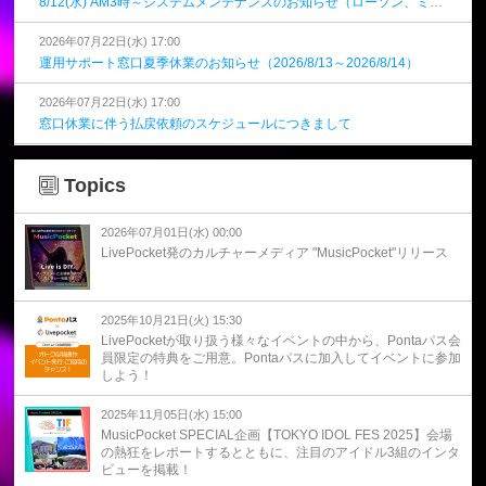
8/12(水) AM3時～システムメンテナンスのお知らせ（ローソン、ミニストップ）
2026年07月22日(水) 17:00
運用サポート窓口夏季休業のお知らせ（2026/8/13～2026/8/14）
2026年07月22日(水) 17:00
窓口休業に伴う払戻依頼のスケジュールにつきまして
Topics
2026年07月01日(水) 00:00
LivePocket発のカルチャーメディア "MusicPocket"リリース
2025年10月21日(火) 15:30
LivePocketが取り扱う様々なイベントの中から、Pontaパス会
員限定の特典をご用意。Pontaパスに加入してイベントに参加
しよう！
2025年11月05日(水) 15:00
MusicPocket SPECIAL企画【TOKYO IDOL FES 2025】会場
の熱狂をレポートするとともに、注目のアイドル3組のインタ
ビューを掲載！